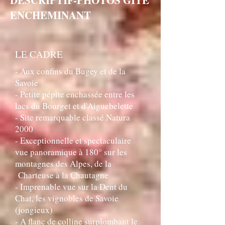
ENCHEMINANT
LE CADRE
- Aux confins du Bugey et de la
Savoie
- Petite pépite enchassée entre les
lacs du Bourget et d'Aiguebelette
- Site remarquable classé Natura
2000
- Exceptionnelle et spectaculaire
vue panoramique à 180° sur les
montagnes des Alpes, de la
Charteuse à la Chautagne
- Imprenable vue sur la Dent du
Chat, les vignobles de Savoie
(jongieux)
- A flanc de colline surplombant le