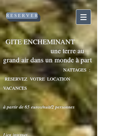
55082
R E S E R V E R
GITE ENCHEMINANT
une terre au
grand air dans un monde à part
NATTAGES :
RESERVEZ VOTRE
LOCATION
s
VACANCE
à partir de 65
euros/nuit/2 personnes
Lien internet