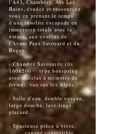
l'A43, Chambéry, Aix Les
Bains, évadez et ressourcez
vous en prenant le temps
d'une insolite escapade en
immersion totale avec la
nature, aux confins de
l'Avant Pays Savoyard et du
Bugey.
- Chambre Savoyarde (lit
160x200 type boxspring
avec matelas à mémoire de
forme), vue sur les Alpes
- Salle d'eau, double vasque,
large douche, lave-linge,
placard...
- Spacieuse pièce à vivre,
canapé convertible