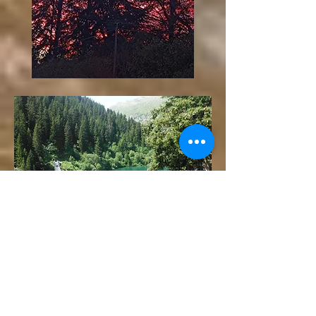
barrage Guerin
COMMODITES
- Commerces, médecins... Yenne à 3
kms
- Coopérative Yenne (fromage de la